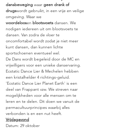
dansbeweging
 waar 
geen drank of 
drugs
wordt gebruikt, in een vrije en veilige 
omgeving. Waar we 
woordeloos
en 
blootsvoets
 dansen. We 
nodigen iedereen uit om blootsvoets te 
dansen. Van zodra de vloer te 
oncomfortabel wordt zodat je niet meer 
kunt dansen, dan kunnen lichte 
sportschoenen eventueel wel.
De Dans wordt begeleid door de MC en 
vrijwilligers voor een unieke danservaring.
Ecstatic Dance Lier & Mechelen hebben 
een kristalhelder 4 richtings-geluid.
'Ecstatic Dance Lier Planet Earth' is een 
deel van Frappant vzw. We streven naar 
mogelijkheden voor alle mensen om te 
leren en te delen. Dit doen we vanuit de 
permacultuurprincipes waarbij alles 
verbonden is en een nut heeft.
Vrijdagavond
Datum: 29 oktober