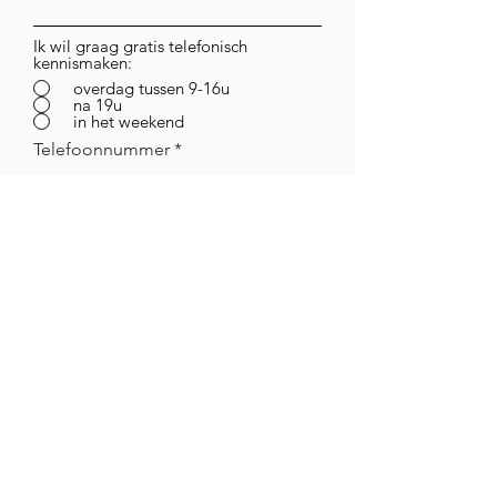
Ik wil graag gratis telefonisch
kennismaken:
overdag tussen 9-16u
na 19u
in het weekend
Telefoonnummer
Ik schrijf me in voor de nieuwsbrief
Verstuur