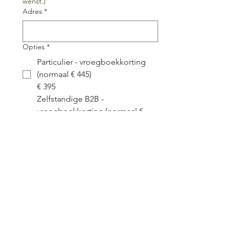
wenst.)
Adres
*
Opties
*
Particulier - vroegboekkorting
(normaal € 445)
€ 395
Zelfstandige B2B -
vroegboekkorting (normaal €
538,45)
€ 477,95
Grote Organisaties pp -
vroegboekkorting (normaal €
595)
€ 545
Vroegboekkorting geldig tot 10 oktober 
2026.
Duid aan welke optie voor jou van 