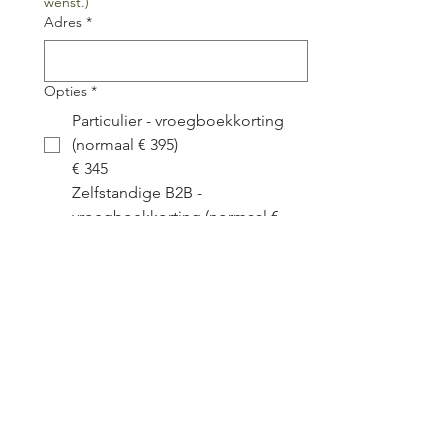
wenst.)
Adres
*
Opties
*
Particulier - vroegboekkorting
(normaal € 395)
€ 345
Zelfstandige B2B -
vroegboekkorting (normaal €
488,45)
€ 427,95
Grote Organisaties pp -
vroegboekkorting (normaal €
545)
€ 495
Vroegboekkorting geldig tot 3 
september 2026.
Duid aan welke optie voor jou van 