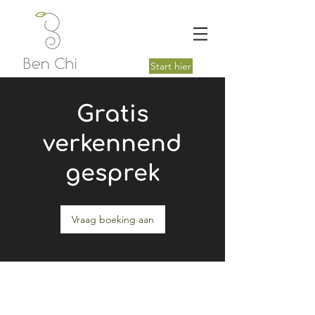
Start hier
Gratis
verkennend
gesprek
Vraag boeking aan