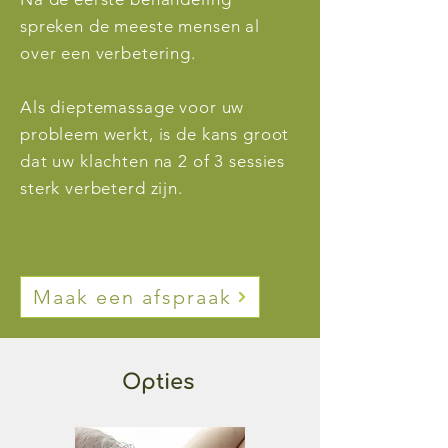
spreken de meeste mensen al
over een verbetering.
Als dieptemassage voor uw
probleem werkt, is de kans groot
dat uw klachten na 2 of 3 sessies
sterk verbeterd zijn.
Maak een afspraak
Opties