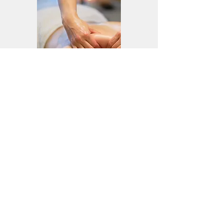
Deep Chi dieptemassage
Volledige dieptemassage
afgerond met drukpuntenmassage
1u30
(intake, omkleden, massage 1u15)
100 €
Maak een afspraak