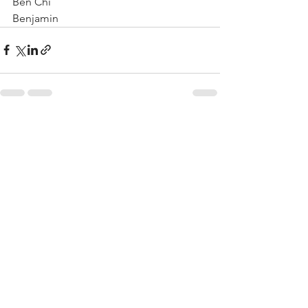
Ben Chi 
Benjamin 
Alles weergeven
Recente blogposts