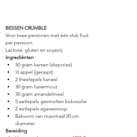
BESSEN CRUMBLE
Voor twee personen met één stuk fruit 
per persoon
Lactose, gluten en soyavrij 
Ingrediënten
50 gram kersen (diepvries)
½ appel (geraspt)
2 theelepels kaneel
30 gram havermout
30 gram amandelmeel
5 eetlepels gesmolten kokosolie
2 eetlepels agavesiroop
Bakvorm van maximaal 20 cm 
diameter
Bereiding