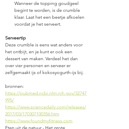
Wanneer de topping goudgeel 
begint te worden, is de crumble 
klaar. Laat het een beetje afkoelen 
voordat je het serveert.
Serveertip
Deze crumble is eens wat anders voor 
het ontbijt, en je kunt er ook een 
dessert van maken. Verdeel het dan 
over vier personen en serveer er 
zelfgemaakt ijs of kokosyogurth-ijs bij.
bronnen: 
https://pubmed.ncbi.nlm.nih.gov/32747
995/
https://www.sciencedaily.com/releases/
2017/03/170307100356.htm
https://www.foundmyfitness.com
Eten uit de natuur - Het grote 