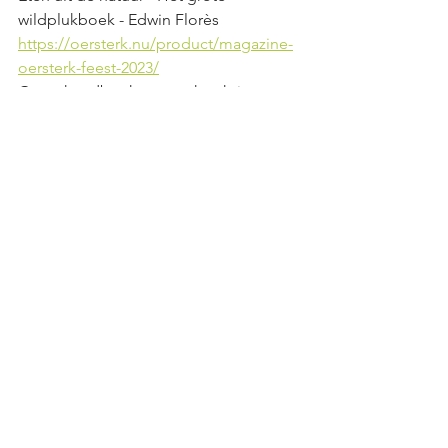
wildplukboek - Edwin Florès 
https://oersterk.nu/product/magazine-
oersterk-feest-2023/
Groot handboek geneeskrachtige 
kruiden - Geert Verhelst 
Alles weergeven
Recente blogposts