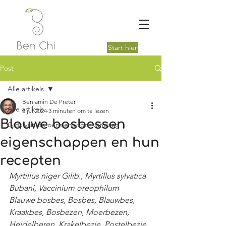
Start hier
Post
Alle artikels
Benjamin De Preter
Alle artikels
5 jul 2024
3 minuten om te lezen
Blauwe bosbessen
Gids van de oermens voor vandaag
eigenschappen en hun
recepten
Myrtillus niger Gilib., Myrtillus sylvatica 
Bubani, Vaccinium oreophilum
Blauwe bosbes, Bosbes, Blauwbes, 
Kraakbes, Bosbezen, Moerbezen, 
Heidelberen, Krakelbezie, Postelbezie, 