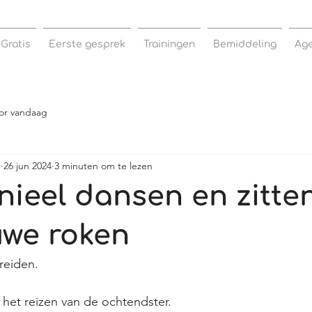
Gratis
Eerste gesprek
Trainingen
Bemiddeling
Ag
or vandaag
r
26 jun 2024
3 minuten om te lezen
ieel dansen en zitten
uwe roken
reiden.
j het reizen van de ochtendster.