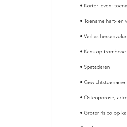
• Korter leven: toen
• Toename hart- en v
• Verlies hersenvol
• Kans op trombose
• Spataderen
• Gewichtstoename
• Osteoporose, artr
• Groter risico op k