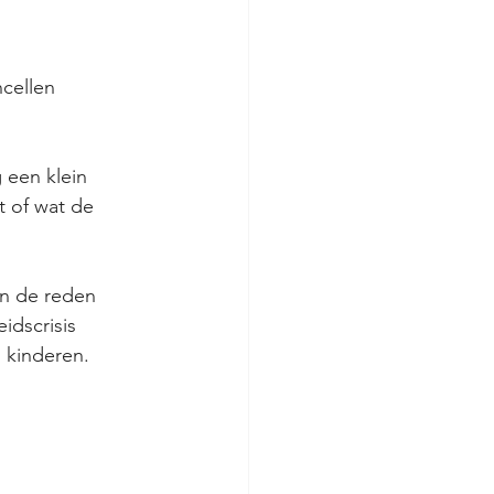
cellen 
een klein 
 of wat de 
an de reden 
dscrisis 
 kinderen.