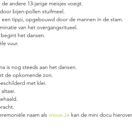
j de andere 13-jarige meisjes voegt.
oor bijen-pollen stuifmeel.
 in een tippi, opgebouwd door de mannen in de stam.
minatie van het overgangsritueel.
t begint het dansen.
le vuur.
ina is nog steeds aan het dansen.
et de opkomende zon.
eschilderd met klei.
altaar.
gehaald.
racht.
ceremoniële naam als 
vrouw.Je
 kan de mini docu hierover