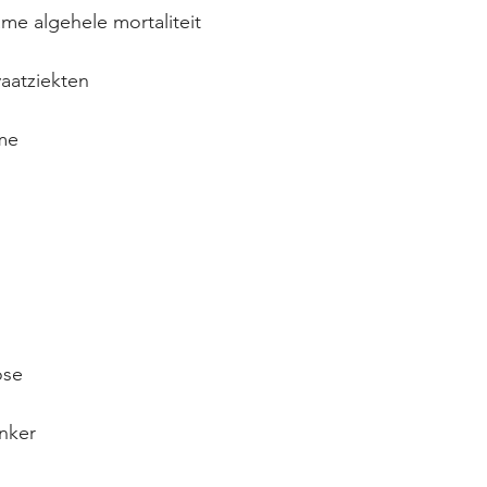
ame algehele mortaliteit
aatziekten
ume
ose
anker