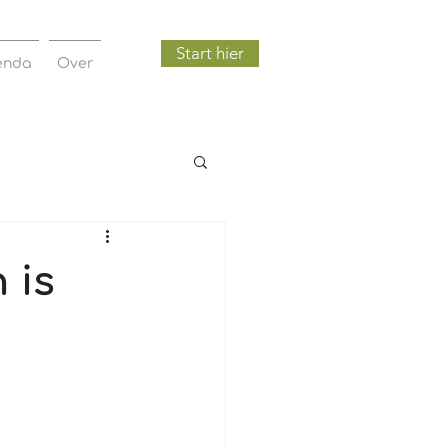
Start hier
enda
Over
 is