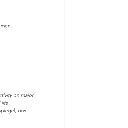
omen.
ctivity on major 
life 
piegel, ons 