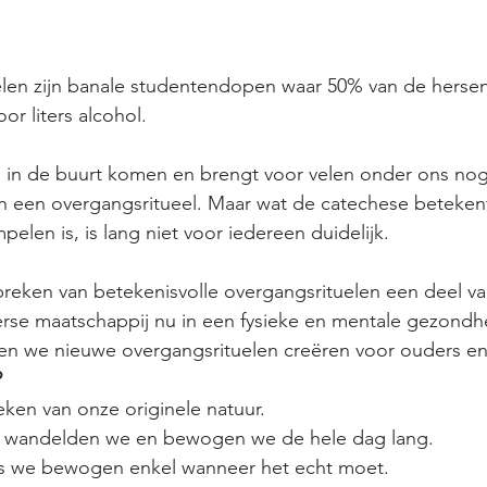
len zijn banale studentendopen waar 50% van de hersen
or liters alcohol.
 in de buurt komen en brengt voor velen onder ons nog 
n een overgangsritueel. Maar wat de catechese betekent
elen is, is lang niet voor iedereen duidelijk.
breken van betekenisvolle overgangsrituelen een deel v
se maatschappij nu in een fysieke en mentale gezondhei
len we nieuwe overgangsrituelen creëren voor ouders en
?
eken van onze originele natuur.
n wandelden we en bewogen we de hele dag lang.
us we bewogen enkel wanneer het echt moet.