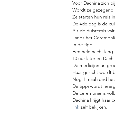
Voor Dachina zich bi
Wordt ze gezegend d
Ze starten hun reis
De 4de dag is de cul
Als de duisternis val
Langs het Ceremonië
In de tippi.
Een hele nacht lang.
10 uur later en Dach
De medicijnman gro
Haar gezicht wordt b
Nog 1 maal rond het 
De tippi wordt neer
De ceremonie is volb
Dachina krijgt haar 
link
 zelf bekijken.