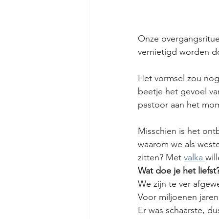
Onze overgangsritue
vernietigd worden do
Het vormsel zou nog
beetje het gevoel va
pastoor aan het momp
Misschien is het ont
waarom we als wester
zitten? Met 
valka 
wil
Wat doe je het liefst
We zijn te ver afgew
Voor miljoenen jare
Er was schaarste, d