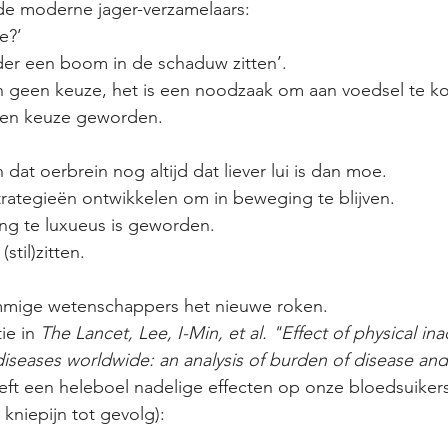
 de moderne jager-verzamelaars:
e?’
er een boom in de schaduw zitten’.
 geen keuze, het is een noodzaak om aan voedsel te k
een keuze geworden.
at oerbrein nog altijd dat liever lui is dan moe.
strategieën ontwikkelen om in beweging te blijven.
g te luxueus is geworden.
stil)zitten.
ommige wetenschappers het nieuwe roken.
ie in 
The Lancet, Lee, I-Min, et al. "Effect of physical ina
eases worldwide: an analysis of burden of disease and 
eft een heleboel nadelige effecten op onze bloedsuikers
kniepijn tot gevolg):