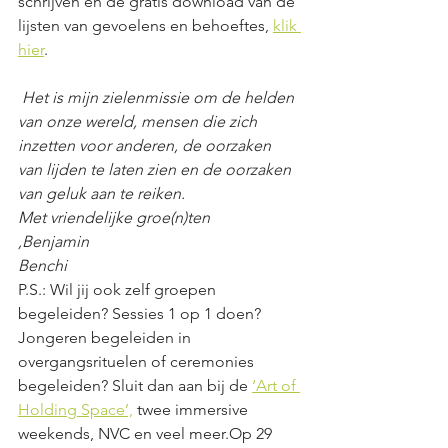
schrijven en de gratis download van de 
lijsten van gevoelens en behoeftes, 
klik 
hier
.
Het is mijn zielenmissie om de helden 
van onze wereld, mensen die zich 
inzetten voor anderen, de oorzaken 
van lijden te laten zien en de oorzaken 
van geluk aan te reiken.
Met vriendelijke groe(n)ten
,Benjamin
Benchi
P.S.: Wil jij ook zelf groepen 
begeleiden? Sessies 1 op 1 doen? 
Jongeren begeleiden in 
overgangsrituelen of ceremonies 
begeleiden? Sluit dan aan bij de 
‘Art of 
Holding Space’,
 twee immersive 
weekends, NVC en veel meer.Op 29 