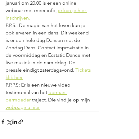
januari om 20.00 is er een online 
webinar met meer info, 
j
e kan je hier 
inschrijven.
P.P.S.: De magie van het leven kun je 
ook ervaren in een dans. Dit weekend 
is er een hele dag Dansen met de 
Zondag Dans. Contact improvisatie in 
de voormiddag en Ecstatic Dance met 
live muziek in de namiddag. De 
presale eindigt zaterdagavond. 
Tickets 
klik hier
P.P.P.S: Er is een nieuwe video 
testimonial van het 
oerman 
oermoeder
 traject. Die vind je op mijn 
webpagina hier