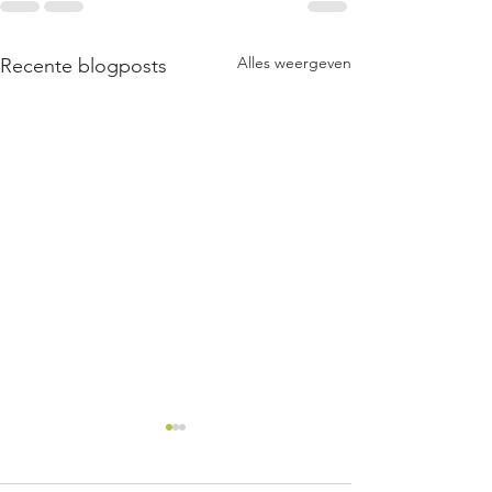
Alles weergeven
Recente blogposts
Quasi's
Quasi-gevoelens en emoties